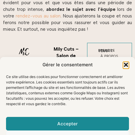
évident pour vous et que vous êtes dans une période de
chute trop intense,
abordez le sujet avec l’équipe
lors de
votre
rendez-vous au salon
. Nous ajusterons la coupe et nous
ferons notre possible pour vous rassurer et vous guider au
mieux. Et surtout, ne vous inquiétez pas !
Mily Cuts –
PRENDRE RENDEZ-VOUS
Salon de
À PROPOS
CONSEILS
coiffure
Gérer le consentement
NOUS CONTACTER
45 Rue Charles
MENTIONS LÉGALES
Viguerie,
Ce site utilise des cookies pour fonctionner correctement et améliorer
COOKIES
Toulouse
votre expérience. Les cookies essentiels sont toujours actifs car ils
permettent l’affichage du site et ses fonctionnalités de base. Les autres
Du mardi au
(statistiques, contenus externes comme Google Maps ou Instagram) sont
samedi de 10h à
facultatifs : vous pouvez les accepter, ou les refuser. Votre choix est
19h
respecté et vous gardez le contrôle.
Uniquement sur
rdv :
Planity
Accepter